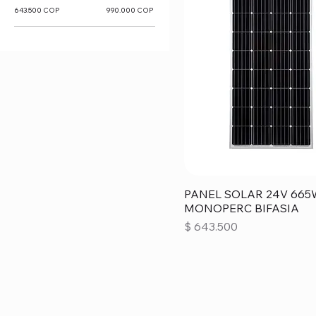
643.500 COP
990.000 COP
PANEL SOLAR 24V 665
MONOPERC BIFASIA
Precio
$ 643.500