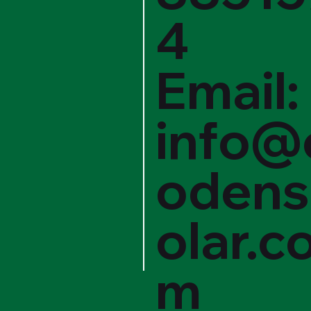
4
Email:
info@
odens
olar.c
m