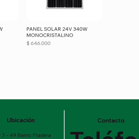
W
PANEL SOLAR 24V 340W
MONOCRISTALINO
Precio
$ 646.000
Ubicación
Contacto
 3 – 49 Barrio Pradera