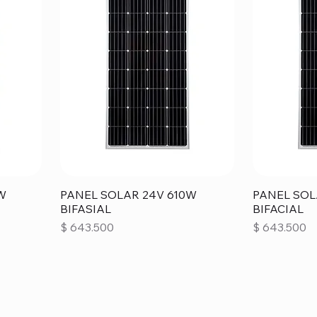
W
PANEL SOLAR 24V 610W
PANEL SOL
BIFASIAL
BIFACIAL
Precio
Precio
$ 643.500
$ 643.500