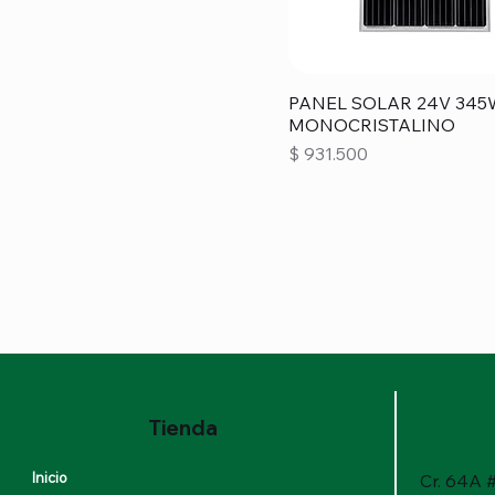
PANEL SOLAR 24V 345
MONOCRISTALINO
Precio
$ 931.500
Tienda
Inicio
Cr. 64A #