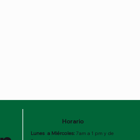
Horario
Lunes a Miércoles:
7am a 1 pm y de