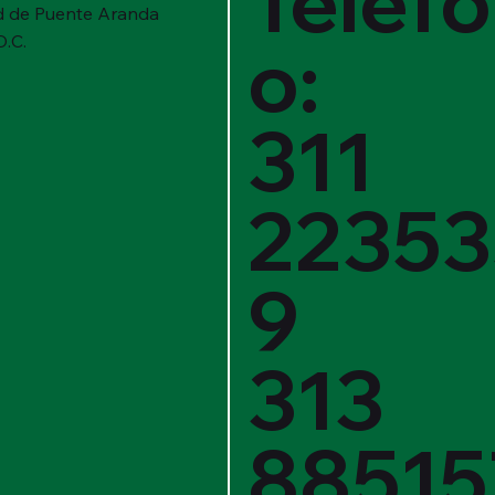
Teléf
d de Puente Aranda
D.C.
o:
311
22353
9
313
88515