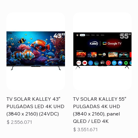
TV SOLAR KALLEY 43″
TV SOLAR KALLEY 55″
PULGADAS LED 4K UHD
PULGADAS 4K UHD
(3840 x 2160) (24VDC)
(3840 x 2160), panel
QLED / LED 4K
Precio
$ 2.556.071
Precio
$ 3.551.671