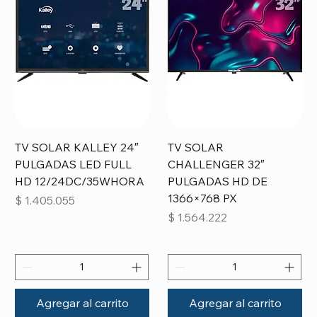
TV SOLAR KALLEY 24″
TV SOLAR
PULGADAS LED FULL
CHALLENGER 32″
HD 12/24DC/35WHORA
PULGADAS HD DE
1366×768 PX
Precio
$ 1.405.055
Precio
$ 1.564.222
Agregar al carrito
Agregar al carrito