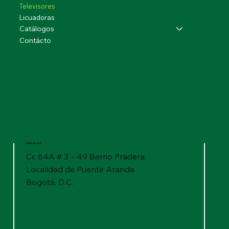
Televisores
Licuadoras
Catálogos
Contácto
Ubicación
Cr. 64A # 3 – 49 Barrio Pradera
Localidad de Puente Aranda
Bogotá, D.C.