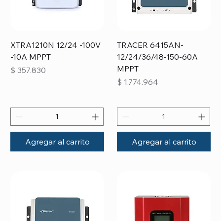
XTRA1210N 12/24 -100V
TRACER 6415AN-
-10A MPPT
12/24/36/48-150-60A
MPPT
Precio
$ 357.830
Precio
$ 1.774.964
Agregar al carrito
Agregar al carrito