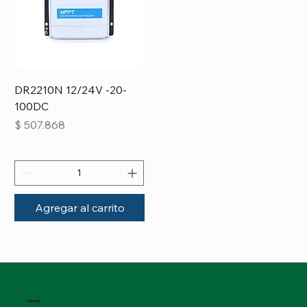
DR2210N 12/24V -20-
100DC
Precio
$ 507.868
Agregar al carrito
Tienda