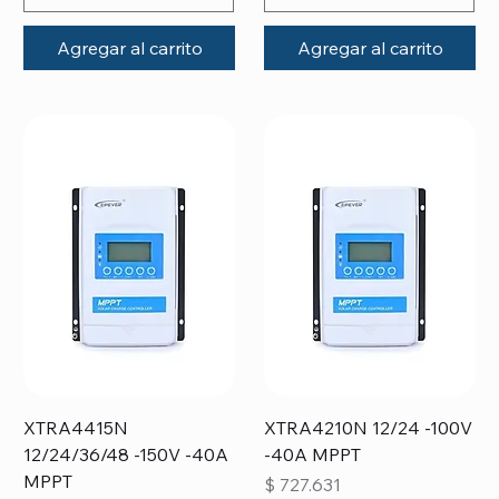
Agregar al carrito
Agregar al carrito
XTRA4415N
XTRA4210N 12/24 -100V
12/24/36/48 -150V -40A
-40A MPPT
MPPT
Precio
$ 727.631