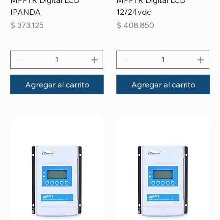
IPANDA
12/24vdc
Precio
Precio
$ 373.125
$ 408.850
Agregar al carrito
Agregar al carrito