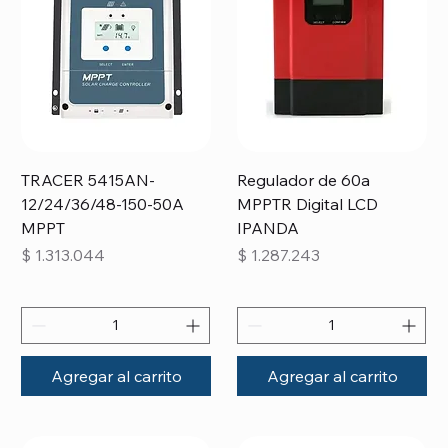
TRACER 5415AN-
Regulador de 60a
12/24/36/48-150-50A
MPPTR Digital LCD
MPPT
IPANDA
Precio
Precio
$ 1.313.044
$ 1.287.243
Agregar al carrito
Agregar al carrito