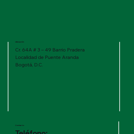
Ubicación
Cr. 64A # 3 – 49 Barrio Pradera
Localidad de Puente Aranda
Bogotá, D.C.
Contacto
Teléfono: