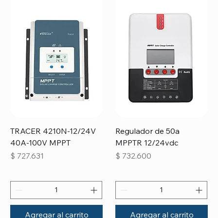
TRACER 4210N-12/24V
Regulador de 50a
40A-100V MPPT
MPPTR 12/24vdc
Precio
Precio
$ 727.631
$ 732.600
Agregar al carrito
Agregar al carrito