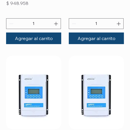
Precio
$ 948.958
Agregar al carrito
Agregar al carrito