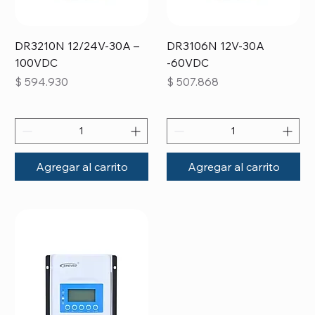
DR3210N 12/24V-30A –
DR3106N 12V-30A
100VDC
-60VDC
Precio
Precio
$ 594.930
$ 507.868
Agregar al carrito
Agregar al carrito