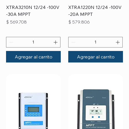
XTRA3210N 12/24 -100V
XTRA1220N 12/24 -100V
-30A MPPT
-20A MPPT
Precio
Precio
$ 569.708
$ 579.806
Agregar al carrito
Agregar al carrito