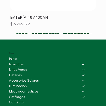
BATERÍA 48V 100AH
Precio
$ 6.216.372
Tienda
Inicio
Nosotros
Linea Verde
Baterías
Accesorios Solares
Iluminación
Electrodomesticos
Catálogos
Contácto