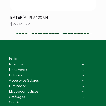
BATERÍA 48V 100AH
Precio
$ 6.216.372
Tienda
Inicio
Nosotros
Linea Verde
Baterías
Accesorios Solares
Iluminación
Electrodomesticos
Catálogos
Contácto