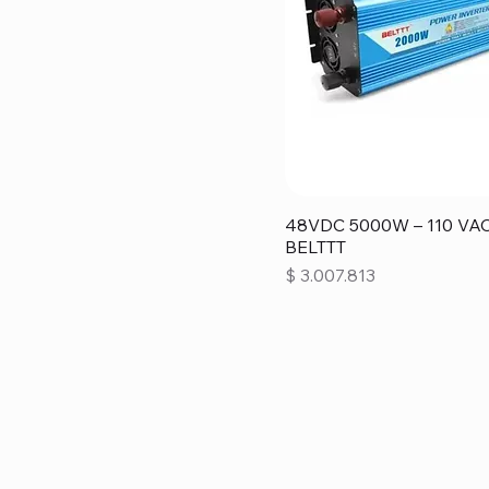
48VDC 5000W – 110 VA
BELTTT
Precio
$ 3.007.813