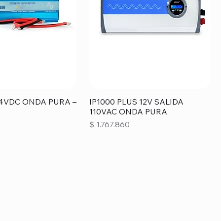
24VDC ONDA PURA –
IP1000 PLUS 12V SALIDA
110VAC ONDA PURA
Precio
$ 1.767.860