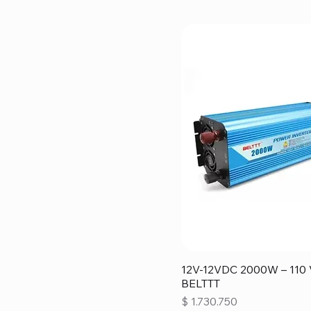
12V-12VDC 2000W – 110
BELTTT
Precio
$ 1.730.750