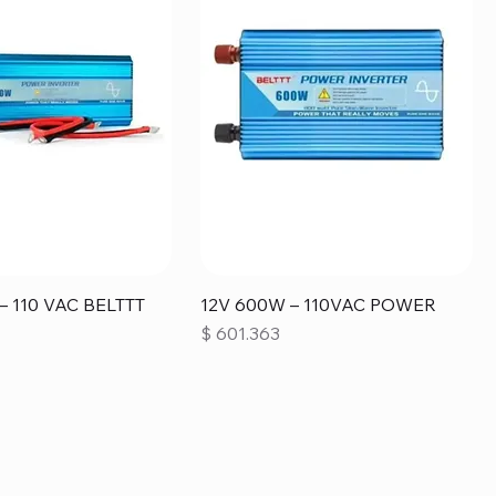
– 110 VAC BELTTT
12V 600W – 110VAC POWER
Precio
$ 601.363