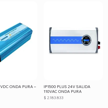
4VDC ONDA PURA –
IP1500 PLUS 24V SALIDA
110VAC ONDA PURA
Precio
$ 2.183.833