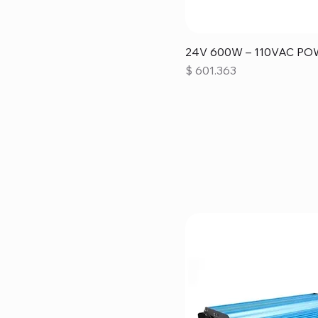
24V 600W – 110VAC P
Precio
$ 601.363