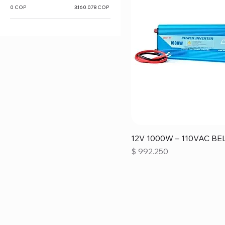
0 COP
3.160.078 COP
12V 1000W – 110VAC BE
Precio
$ 992.250