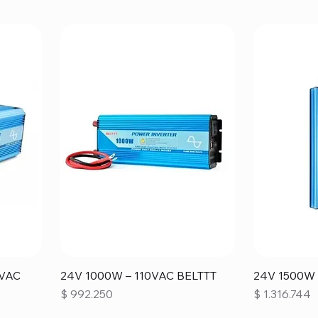
 VAC
24V 1000W – 110VAC BELTTT
24V 1500W 
Precio
Precio
$ 992.250
$ 1.316.744