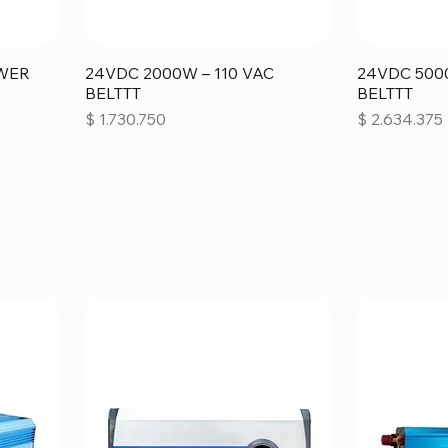
OWER
24VDC 2000W – 110 VAC
24VDC 5000
BELTTT
BELTTT
Precio
Precio
$ 1.730.750
$ 2.634.375