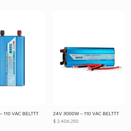
– 110 VAC BELTTT
24V 3000W – 110 VAC BELTTT
Precio
$ 2.406.250