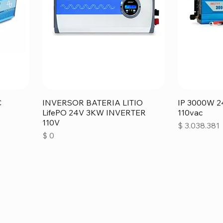
C
INVERSOR BATERIA LITIO
IP 3000W 
LifePO 24V 3KW INVERTER
110vac
110V
Precio
$ 3.038.381
Precio
$ 0