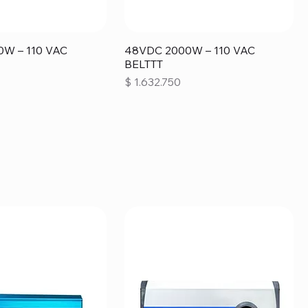
W – 110 VAC
48VDC 2000W – 110 VAC
BELTTT
Precio
$ 1.632.750