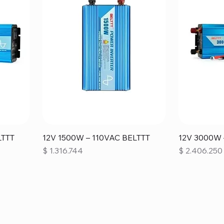
LTTT
12V 1500W – 110VAC BELTTT
12V 3000W 
Precio
Precio
$ 1.316.744
$ 2.406.250