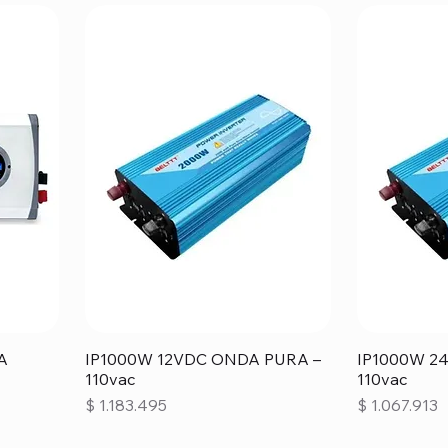
A
IP1000W 12VDC ONDA PURA –
IP1000W 2
110vac
110vac
Precio
Precio
$ 1.183.495
$ 1.067.913