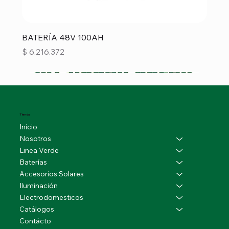
BATERÍA 48V 100AH
Precio
$ 6.216.372
Tienda
Inicio
Nosotros
Linea Verde
Baterías
Accesorios Solares
Iluminación
Electrodomesticos
Catálogos
Contácto