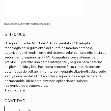
REGULADOR DE 20A ANERN MPPT DIGITAL LCD 12/24VDC
Precio
$ 470.800
El regulador solar MPPT de 20A con pantalla LCD adopta
tecnología de seguimiento del punto de máxima potencia,
optimizando el rendimiento del sistema solar con una eficiencia de
seguimiento superior al 99,5%. Compatible con sistemas de
12/24VDC, permite una carga inteligente y segura para baterías
de plomo-ácido y litio. Incorpora protección múltiple, detección
automática de voltaje, y monitoreo mediante Bluetooth. Su diseño
incluye una pantalla LCD en color y soporte de carga de batería
desmontable, ideal para diversas aplicaciones solares
residenciales o comerciales.
¡Haz clic para
CANTIDAD