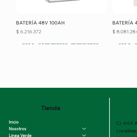
Vista rápida
BATERÍA 48V 100AH
BATERÍA 
Precio
Precio
$ 6.216.372
$ 8.081.28
Tienda
Inicio
Cr. 64A #
Nosotros
Localida
Linea Verde