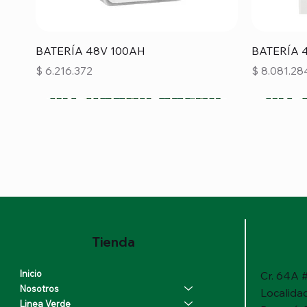
Vista rápida
BATERÍA 48V 100AH
BATERÍA 
Precio
Precio
$ 6.216.372
$ 8.081.28
Tienda
Inicio
Cr. 64A #
Nosotros
Localida
Linea Verde