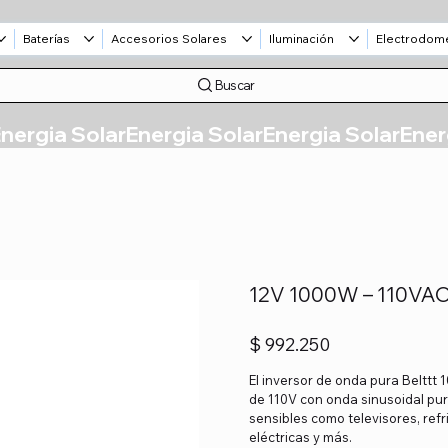
Baterías
Accesorios Solares
Iluminación
Electrodom
Buscar
12V 1000W – 110VA
Precio
$ 992.250
El inversor de onda pura Belttt
de 110V con onda sinusoidal pura
sensibles como televisores, ref
eléctricas y más.