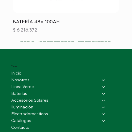
BATERÍA 48V 100AH
Precio
$ 6.216.372
Tienda
Inicio
Nosotros
Linea Verde
Baterías
Accesorios Solares
Iluminación
Electrodomesticos
Catálogos
Contácto