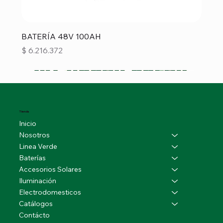
BATERÍA 48V 100AH
Precio
$ 6.216.372
Tienda
Inicio
Nosotros
Linea Verde
Baterías
Accesorios Solares
Iluminación
Electrodomesticos
Catálogos
Contácto