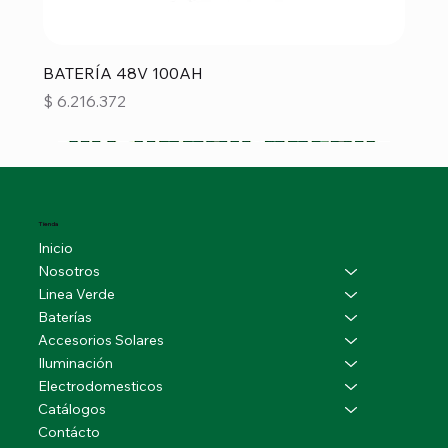
BATERÍA 48V 100AH
Precio
$ 6.216.372
Tienda
Inicio
Nosotros
Linea Verde
Baterías
Accesorios Solares
Iluminación
Electrodomesticos
Catálogos
Contácto