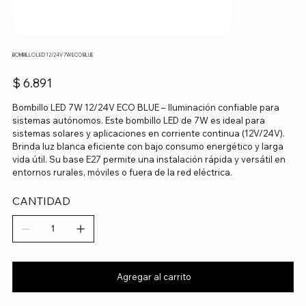
BOMBILLO LED 12/24V 7W ECO BLUE
Precio
$ 6.891
Bombillo LED 7W 12/24V ECO BLUE – Iluminación confiable para
sistemas autónomos. Este bombillo LED de 7W es ideal para
sistemas solares y aplicaciones en corriente continua (12V/24V).
Brinda luz blanca eficiente con bajo consumo energético y larga
vida útil. Su base E27 permite una instalación rápida y versátil en
entornos rurales, móviles o fuera de la red eléctrica.
CANTIDAD
Agregar al carrito