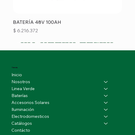
BATERÍA 48V 100AH
Precio
$ 6.216.372
Tienda
Inicio
Nosotros
Linea Verde
Baterías
Accesorios Solares
Iluminación
Electrodomesticos
Catálogos
Contácto