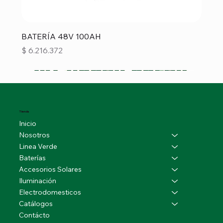
BATERÍA 48V 100AH
Precio
$ 6.216.372
Tienda
Inicio
Nosotros
Linea Verde
Baterías
Accesorios Solares
Iluminación
Electrodomesticos
Catálogos
Contácto