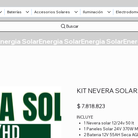
Baterías
Accesorios Solares
Iluminación
Electrodom
Buscar
KIT NEVERA SOLAR
Precio
$ 7.818.823
INCLUYE
1 Nevera solar 12/24v 50 lt
1 Paneles Solar 24V 370W
2 Bateria 12V 55AH Seca A