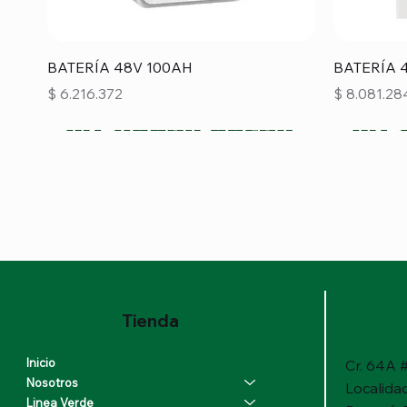
Vista rápida
BATERÍA 48V 100AH
BATERÍA 
Precio
Precio
$ 6.216.372
$ 8.081.28
Tienda
Inicio
Cr. 64A #
Nosotros
Localida
Linea Verde