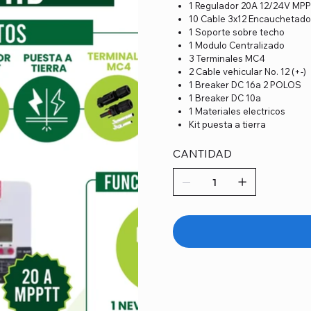
1 Regulador 20A 12/24V MP
10 Cable 3x12 Encauchetad
1 Soporte sobre techo
1 Modulo Centralizado
3 Terminales MC4
2 Cable vehicular No. 12 (+-)
1 Breaker DC 16a 2 POLOS
1 Breaker DC 10a
1 Materiales electricos
Kit puesta a tierra
CANTIDAD