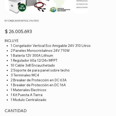
KIT CONGELADOR VERTICAL 310 LITROS
Precio
$ 26.005.693
INCLUYE
1 Congelador Vertical Eco Amigable 24V 310 Litros
2 Paneles Monocristalinos 24V 710W
1 Batería 12V 300A Lithium
1 Regulador 60a 12/24v MPPT
10 Cable 3x8 Encauchetado
2 Soporte de para panel sobre techo
3 Terminales MC4
2 Breaker de Protección en DC 63A
1 Breaker de Protección en DC 16A
1 Materiales Electricos
1 Kit Puesta A Tierra
1 Modulo Centralizado
CANTIDAD