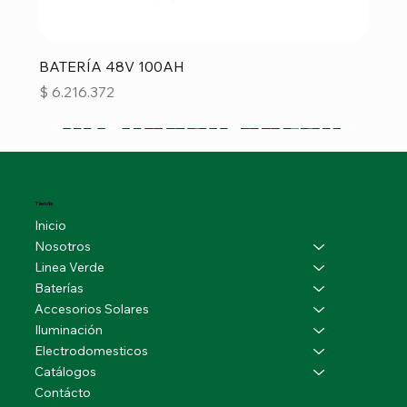
BATERÍA 48V 100AH
Precio
$ 6.216.372
Tienda
Inicio
Nosotros
Linea Verde
Baterías
Accesorios Solares
Iluminación
Electrodomesticos
Catálogos
Contácto