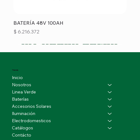
BATERÍA 48V 100AH
Precio
$ 6.216.372
Tienda
Inicio
Nosotros
Linea Verde
Baterías
Accesorios Solares
Iluminación
Electrodomesticos
Catálogos
Contácto