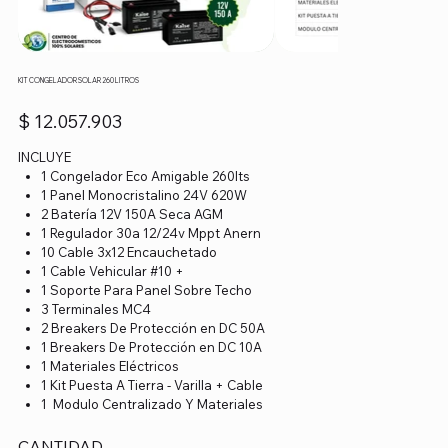
KIT CONGELADOR SOLAR 260 LITROS
Precio
$ 12.057.903
INCLUYE
1 Congelador Eco Amigable 260lts
1 Panel Monocristalino 24V 620W
2 Batería 12V 150A Seca AGM
1 Regulador 30a 12/24v Mppt Anern
10 Cable 3x12 Encauchetado
1 Cable Vehicular #10 +
1 Soporte Para Panel Sobre Techo
3 Terminales MC4
2 Breakers De Protección en DC 50A
1 Breakers De Protección en DC 10A
1 Materiales Eléctricos
1 Kit Puesta A Tierra - Varilla + Cable
1 Modulo Centralizado Y Materiales
CANTIDAD