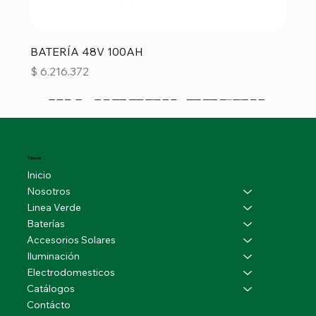
BATERÍA 48V 100AH
Precio
$ 6.216.372
Tienda
Inicio
Nosotros
Linea Verde
Baterías
Accesorios Solares
Iluminación
Electrodomesticos
Catálogos
Contácto