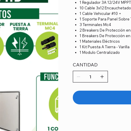
1 Regulador 3A 12/24V 
10 Cable 3x12 Encauche
1 Cable Vehicular #10 +
1 Soporte Para Panel S
3 Terminales Mc4
2 Breakers De Protecció
1 Breakers De Protección en
1 Materiales Eléctricos
1 Kit Puesta A Tierra - Varill
1 Modulo Centralizado
CANTIDAD