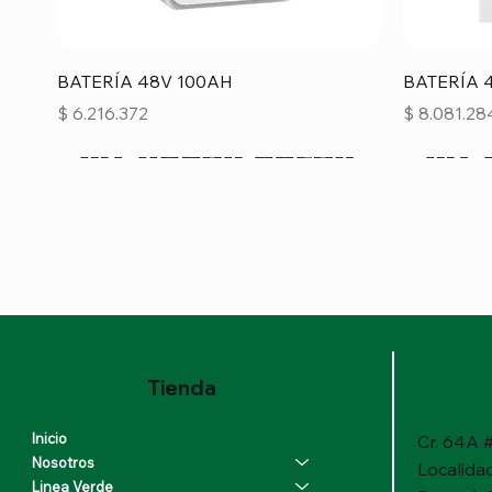
Vista rápida
BATERÍA 48V 100AH
BATERÍA 
Precio
Precio
$ 6.216.372
$ 8.081.28
Tienda
Inicio
Cr. 64A #
Nosotros
Localida
Linea Verde