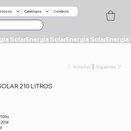
esticos
Catálogos
Contácto
Anterior
Siguiente
OLAR 210 LITROS
ble 210lts
V 620W
AGM