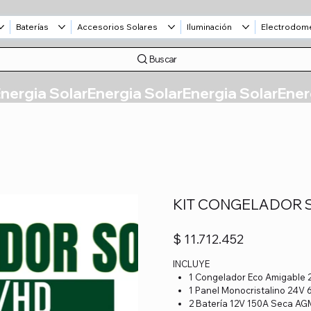
Baterías
Accesorios Solares
Iluminación
Electrodom
Buscar
KIT CONGELADOR S
Precio
$ 11.712.452
INCLUYE
1 Congelador Eco Amiga
1 Panel Monocristalino 24
2 Batería 12V 150A Seca 