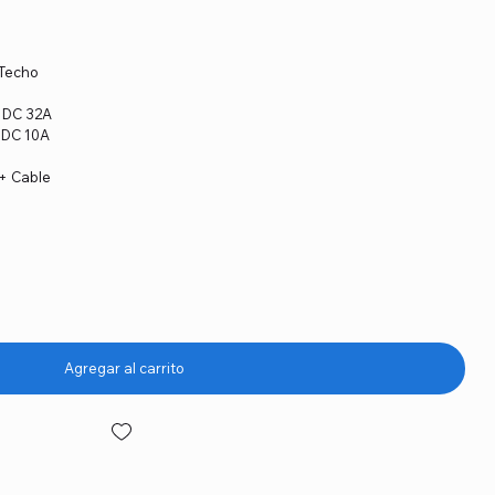
MPPT
tado
obre Techo
n en DC 32A
 DC 10A
a + Cable
Agregar al carrito