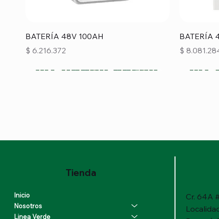
Vista rápida
BATERÍA 48V 100AH
BATERÍA 
Precio
Precio
$ 6.216.372
$ 8.081.28
Tienda
Inicio
Cr. 64A #
Nosotros
Localida
Linea Verde