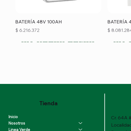
Vista rápida
BATERÍA 48V 100AH
BATERÍA 
Precio
Precio
$ 6.216.372
$ 8.081.28
Tienda
Inicio
Cr. 64A #
Nosotros
Localida
Linea Verde