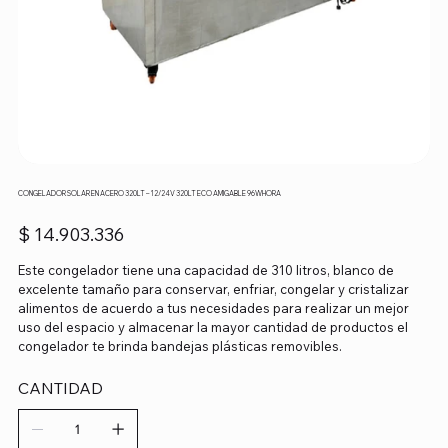
CONGELADOR SOLAR EN ACERO 320LT – 12/24V 320LT ECO AMIGABLE 96WHORA
Precio
$ 14.903.336
Este congelador tiene una capacidad de 310 litros, blanco de
excelente tamaño para conservar, enfriar, congelar y cristalizar
alimentos de acuerdo a tus necesidades para realizar un mejor
uso del espacio y almacenar la mayor cantidad de productos el
congelador te brinda bandejas plásticas removibles.
CANTIDAD