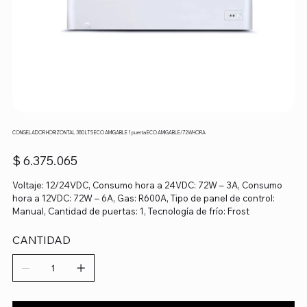
CONGELADOR HORIZONTAL 380 LTS ECO AMIGABLE 1 puerta ECO AMIGABLE/72WHORA
Precio
$ 6.375.065
Voltaje: 12/24VDC, Consumo hora a 24VDC: 72W – 3A, Consumo
hora a 12VDC: 72W – 6A, Gas: R600A, Tipo de panel de control:
Manual, Cantidad de puertas: 1, Tecnología de frío: Frost
CANTIDAD