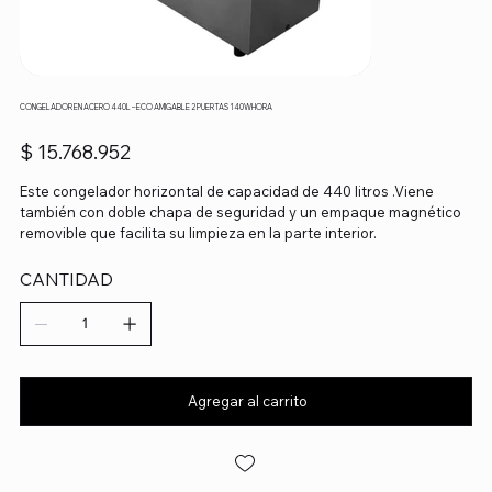
CONGELADOR EN ACERO 440L – ECO AMIGABLE 2 PUERTAS 140WHORA
Precio
$ 15.768.952
Este congelador horizontal de capacidad de 440 litros .Viene
también con doble chapa de seguridad y un empaque magnético
removible que facilita su limpieza en la parte interior.
CANTIDAD
Agregar al carrito