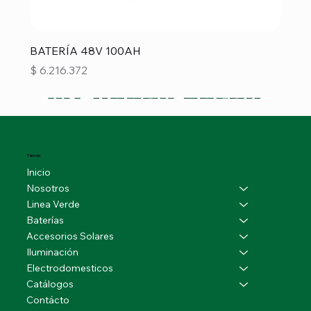
BATERÍA 48V 100AH
Precio
$ 6.216.372
Tienda
Inicio
Nosotros
Linea Verde
Baterías
Accesorios Solares
Iluminación
Electrodomesticos
Catálogos
Contácto