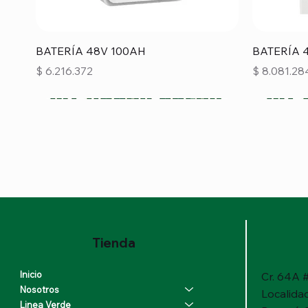
Vista rápida
BATERÍA 48V 100AH
BATERÍA 
Precio
Precio
$ 6.216.372
$ 8.081.28
Tienda
Inicio
Cr. 64A #
Nosotros
Localida
Linea Verde