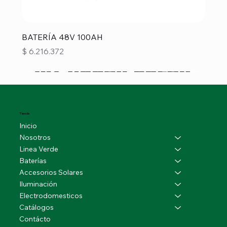
BATERÍA 48V 100AH
Precio
$ 6.216.372
Tienda
Inicio
Nosotros
Linea Verde
Baterías
Accesorios Solares
Iluminación
Electrodomesticos
Catálogos
Contácto