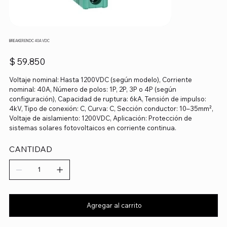
BREAKER EN DC 40A VDC
Precio
$ 59.850
Voltaje nominal: Hasta 1200VDC (según modelo), Corriente
nominal: 40A, Número de polos: 1P, 2P, 3P o 4P (según
configuración), Capacidad de ruptura: 6kA, Tensión de impulso:
4kV, Tipo de conexión: C, Curva: C, Sección conductor: 10–35mm²,
Voltaje de aislamiento: 1200VDC, Aplicación: Protección de
sistemas solares fotovoltaicos en corriente continua.
CANTIDAD
Agregar al carrito