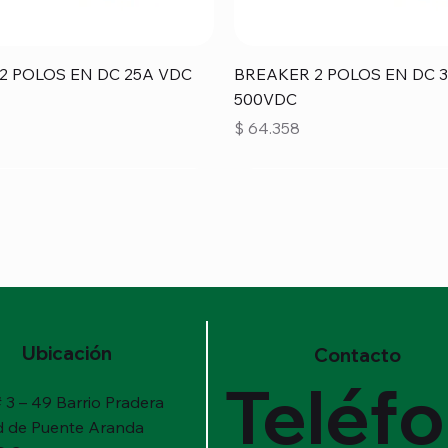
Vista rápida
Vista rápida
2 POLOS EN DC 25A VDC
BREAKER 2 POLOS EN DC 
500VDC
Precio
$ 64.358
Ubicación
Contacto
Teléf
 3 – 49 Barrio Pradera
d de Puente Aranda