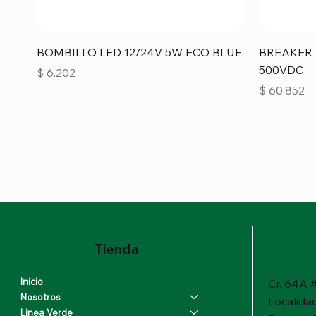
Vista rápida
BOMBILLO LED 12/24V 5W ECO BLUE
BREAKER 
500VDC
Precio
$ 6.202
Precio
$ 60.852
Tienda
Inicio
Cr. 64A #
Nosotros
Localida
Linea Verde