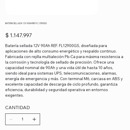
BATERIA SELLADA 12V-90AH REF.FL12900GS
Precio
$ 1.147.997
Batería sellada 12V 90Ah REF. FL12900GS, diseñada para
aplicaciones de alto consumo energético y respaldo continuo.
Fabricada con rejilla multialeción Pb-Ca para máxima resistencia a
la corrosión y tecnología de sellado de precisión. Ofrece una
capacidad nominal de 90Ah y una vida útil de hasta 10 años,
siendo ideal para sistemas UPS, telecomunicaciones, alarmas,
energía de emergencia y más. Con terminal M6, carcasa en ABS y
excelente capacidad de descarga de ciclo profundo, garantiza
eficiencia, durabilidad y seguridad operativa en entornos
exigentes.
CANTIDAD