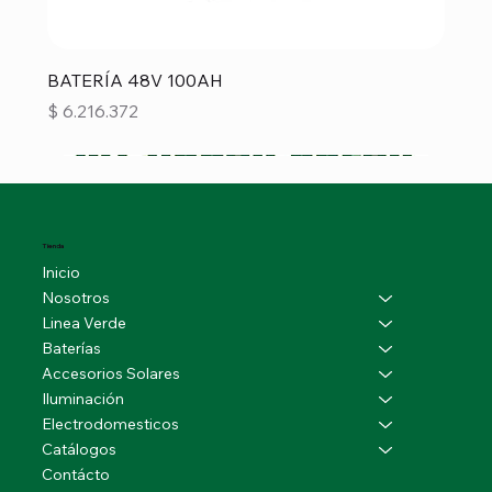
BATERÍA 48V 100AH
Precio
$ 6.216.372
Tienda
Inicio
Nosotros
Linea Verde
Baterías
Accesorios Solares
Iluminación
Electrodomesticos
Catálogos
Contácto