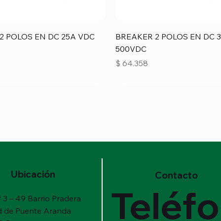
Vista rápida
Vista rápida
2 POLOS EN DC 25A VDC
BREAKER 2 POLOS EN DC 
500VDC
Precio
$ 64.358
Ubicación
Contacto
Teléf
 3 – 49 Barrio Pradera
d de Puente Aranda