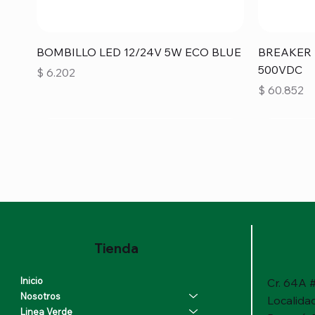
Vista rápida
BOMBILLO LED 12/24V 5W ECO BLUE
BREAKER 
500VDC
Precio
$ 6.202
Precio
$ 60.852
Tienda
Inicio
Cr. 64A #
Nosotros
Localida
Linea Verde