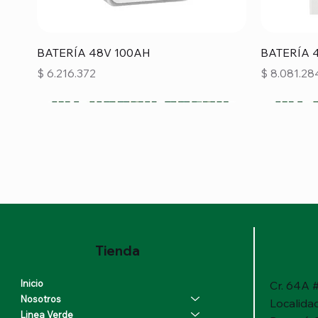
Vista rápida
BATERÍA 48V 100AH
BATERÍA 
Precio
Precio
$ 6.216.372
$ 8.081.28
Tienda
Inicio
Cr. 64A #
Nosotros
Localida
Linea Verde