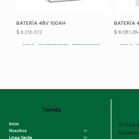
Vista rápida
BATERÍA 48V 100AH
BATERÍA 
Precio
Precio
$ 6.216.372
$ 8.081.28
Tienda
Inicio
Cr. 64A #
Nosotros
Localida
Linea Verde