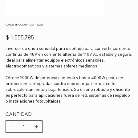
IP2000W 48VDC ONDA PURA – 110vac
Precio
$ 1.555.785
Inversor de onda senoidal pura diseñado para convertir corriente
continua de 48V en corriente alterna de 110V AC estable y segura.
Ideal para alimentar equipos electrónicos sensibles,
electrodomésticos y sistemas solares medianos.
Ofrece 2000W de potencia continua y hasta 4000W pico, con
protecciones integradas contra sobrecarga, cortocircuito,
sobrecalentamiento y baja tensión. Su diseño robusto y eficiente
es perfecto para aplicaciones fuera de red, sistemas de respaldo
o instalaciones fotovoltaicas.
CANTIDAD