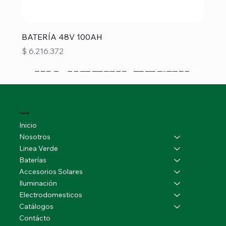
BATERÍA 48V 100AH
Precio
$ 6.216.372
Tienda
Inicio
Nosotros
Linea Verde
Baterías
Accesorios Solares
Iluminación
Electrodomesticos
Catálogos
Contácto