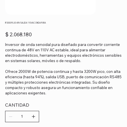
IP2000 PLUS 48V SALIDA 110VAC ONDA PURA
Precio
$ 2.068.180
Inversor de onda senoidal pura diseñado para convertir corriente
continua de 48V en 110V AC estable, ideal para alimentar
electrodomésticos, herramientas y equipos electrónicos sensibles
en sistemas solares, móviles o de respaldo.
Ofrece 2000W de potencia continua y hasta 3200W pico, con alta
eficiencia (hasta 94%), salida USB, puerto de comunicación RS485
y múltiples protecciones electrónicas integradas. Su diseño
compacto y robusto asegura un funcionamiento confiable en
aplicaciones exigentes.
CANTIDAD