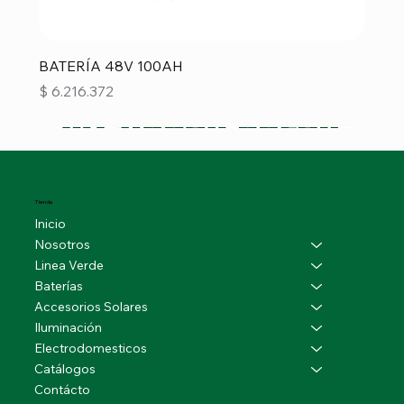
BATERÍA 48V 100AH
Precio
$ 6.216.372
Tienda
Inicio
Nosotros
Linea Verde
Baterías
Accesorios Solares
Iluminación
Electrodomesticos
Catálogos
Contácto