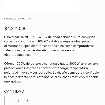
IP1500W 12VDC ONDA PURA – 110vac
Precio
$ 1.221.000
El inversor Belttt IP1500W 12V de onda senoidal pura convierte
corriente continua en 110V AC estable y segura, ideal para
alimentar equipos electrónicos sensibles como computadoras,
televisores, herramientas eléctricas y pequeños
electrodomésticos.
Ofrece 1500W de potencia continua y hasta 3000W en pico, con
protecciones integradas contra sobrecarga, temperatura,
polaridad inversa y cortocircuito. Su diseño compacto y confiable
lo hace perfecto para sistemas solares, casas móviles y respaldo
energético.
CANTIDAD