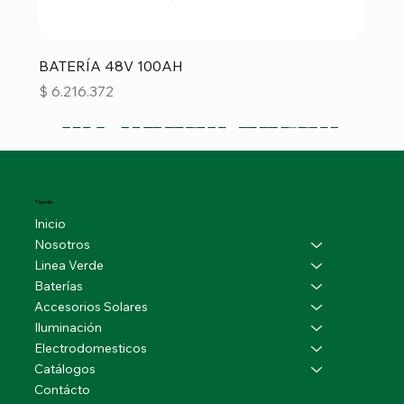
BATERÍA 48V 100AH
Precio
$ 6.216.372
Tienda
Inicio
Nosotros
Linea Verde
Baterías
Accesorios Solares
Iluminación
Electrodomesticos
Catálogos
Contácto