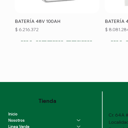
Vista rápida
BATERÍA 48V 100AH
BATERÍA 
Precio
Precio
$ 6.216.372
$ 8.081.28
Tienda
Inicio
Cr. 64A #
Nosotros
Localida
Linea Verde