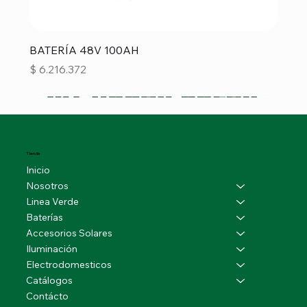
BATERÍA 48V 100AH
Precio
$ 6.216.372
Tienda
Inicio
Nosotros
Linea Verde
Baterías
Accesorios Solares
Iluminación
Electrodomesticos
Catálogos
Contácto