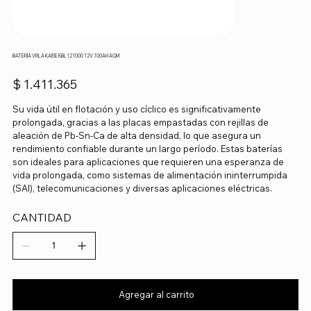
BATERÍA VRLA KAISE KBL121000 12V 100AH AGM
Precio
$ 1.411.365
Su vida útil en flotación y uso cíclico es significativamente
prolongada, gracias a las placas empastadas con rejillas de
aleación de Pb-Sn-Ca de alta densidad, lo que asegura un
rendimiento confiable durante un largo período. Estas baterías
son ideales para aplicaciones que requieren una esperanza de
vida prolongada, como sistemas de alimentación ininterrumpida
(SAI), telecomunicaciones y diversas aplicaciones eléctricas.
CANTIDAD
Agregar al carrito